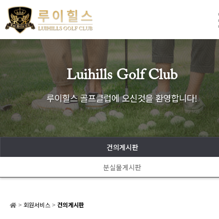
Luihills Golf Club
루이힐스 골프클럽에 오신것을 환영합니다!
건의게시판
분실물게시판
>
회원서비스
>
건의게시판