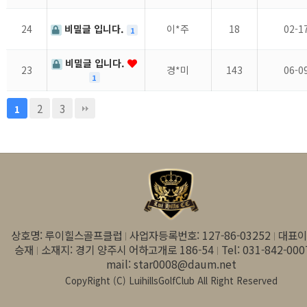
24
비밀글 입니다.
이*주
18
02-1
1
비밀글 입니다.
23
경*미
143
06-0
1
2
3
1
상호명: 루이힐스골프클럽
사업자등록번호: 127-86-03252
대표이
승재
소재지: 경기 양주시 어하고개로 186-54
Tel: 031-842-000
mail: star0008@daum.net
CopyRight (C) LuihillsGolfClub All Right Reserved