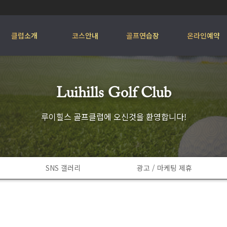
클럽소개
코스안내
골프연습장
온라인예약
Luihills Golf Club
루이힐스 골프클럽에 오신것을 환영합니다!
SNS 갤러리
광고 / 마케팅 제휴