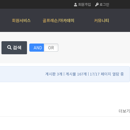
회원가입
로그인
회원서비스
골프레슨/아카데미
커뮤니티
AND
OR
검색
게시판 3개
게시물 167개
17/17 페이지 열람 중
더보기