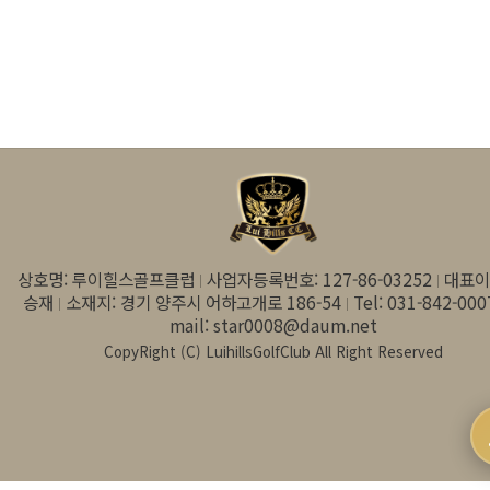
상호명: 루이힐스골프클럽
사업자등록번호: 127-86-03252
대표이
승재
소재지: 경기 양주시 어하고개로 186-54
Tel: 031-842-000
mail: star0008@daum.net
CopyRight (C) LuihillsGolfClub All Right Reserved