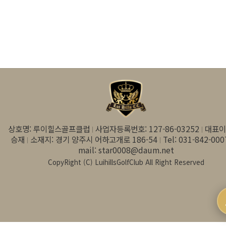
상호명: 루이힐스골프클럽
사업자등록번호: 127-86-03252
대표이
승재
소재지: 경기 양주시 어하고개로 186-54
Tel: 031-842-000
mail: star0008@daum.net
CopyRight (C) LuihillsGolfClub All Right Reserved